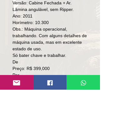
Versão: Cabine Fechada + Ar.
Lâmina angulável, sem Ripper.
Ano: 2011
Horímetro: 10.300
Obs.: Máquina operacional,
trabalhando. Com alguns detalhes de
máquina usada, mas em excelente
estado de uso.
Só bater chave e trabalhar.
De
Preço: R$ 399,000
Por
Preço: R$ 389,000
Local: RS.
👉🏻 SOMENTE À VISTA.
👉🏻 SEM TROCA.
Contato:
Lúcio
(51)9 9761-8894
contato@repassemaquinas.com.br
www.repassemaquinas.com.br