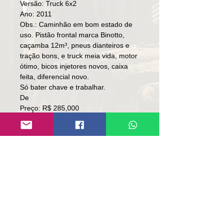
Versão: Truck 6x2
Ano: 2011
Obs.: Caminhão em bom estado de
uso. Pistão frontal marca Binotto,
caçamba 12m³, pneus dianteiros e
tração bons, e truck meia vida, motor
ótimo, bicos injetores novos, caixa
feita, diferencial novo.
Só bater chave e trabalhar.
De
Preço: R$ 285,000
Por
Preço: R$ 265,000
Local: RS.
👉🏻 Somente à vista.
👉🏻 Sem troca.
Contato:
Lúcio
(51)9 9761-8894
contato@repassemaquinas.com.br
www.repassemaquinas.com.br