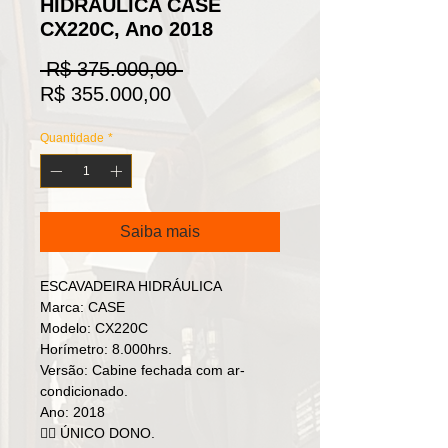
HIDRÁULICA CASE
CX220C, Ano 2018
Preço
 R$ 375.000,00 
Preço
normal
R$ 355.000,00
promocional
Quantidade
*
Saiba mais
ESCAVADEIRA HIDRÁULICA
Marca: CASE
Modelo: CX220C
Horímetro: 8.000hrs.
Versão: Cabine fechada com ar-
condicionado.
Ano: 2018
👉🏻 ÚNICO DONO.