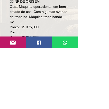
👉🏻 NF DE ORIGEM.
Obs.: Máquina operacional, em bom
estado de uso. Com algumas avarias
de trabalho. Máquina trabalhando.
De
Preço: R$ 375,000
Por
Preço: R$ 355,000
👉🏼SEM TROCA.
👉🏼SOMENTE À VISTA.
Local: RS
Contato
Lúcio
(51)9 9761-8894
contato@repassemaquinas.com.br
www.repassemaquinas.com.br
Contato de E-mail: