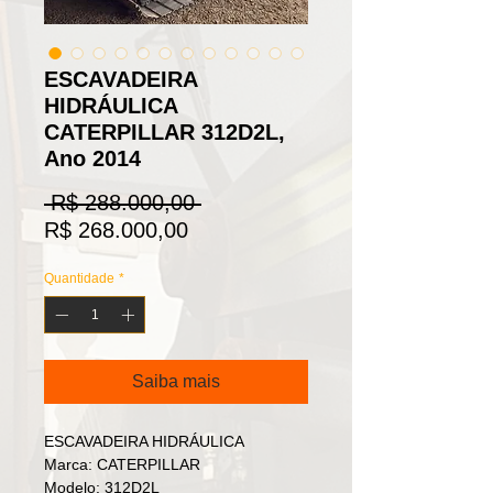
ESCAVADEIRA
HIDRÁULICA
CATERPILLAR 312D2L,
Ano 2014
Preço
 R$ 288.000,00 
Preço
normal
R$ 268.000,00
promocional
Quantidade
*
Saiba mais
ESCAVADEIRA HIDRÁULICA
Marca: CATERPILLAR
Modelo: 312D2L