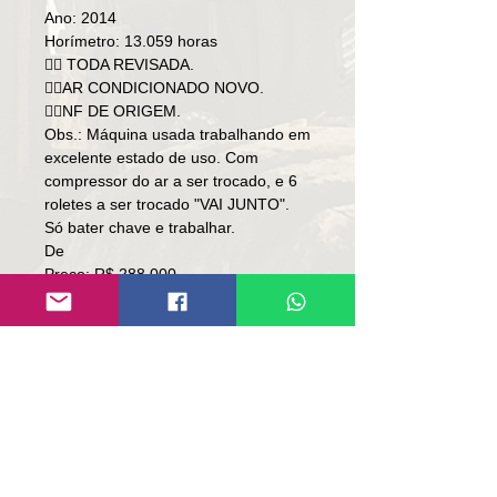
Ano: 2014
Horímetro: 13.059 horas
👉🏻 TODA REVISADA.
👉🏻AR CONDICIONADO NOVO.
👉🏻NF DE ORIGEM.
Obs.: Máquina usada trabalhando em
excelente estado de uso. Com
compressor do ar a ser trocado, e 6
roletes a ser trocado "VAI JUNTO".
Só bater chave e trabalhar.
De
Preço: R$ 288,000
Por
Preço: R$ 268,000
Local: RS.
👉🏻 SOMENTE À VISTA.
👉🏻 SEM TROCA.
Contato:
Lúcio
(51)9 9761-8894
contato@repassemaquinas.com.br