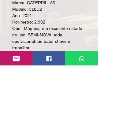
Marca: CATERPILLAR
Modelo: 318D2
Ano: 2021
Horímetro: 2.992
Obs.: Máquina em excelente estado
de uso, SEMI-NOVA, toda
operacional. Só bater chave e
trabalhar.
👉🏻ÚNICO DONO.
👉🏻NF. DE ORIGEM.
Preço: R$ 612,000
Local: RS.
Contato
Lúcio
(51)9 9761-8894
www.repassemaquinas.com.br
contato@repassemaquinas.com.br