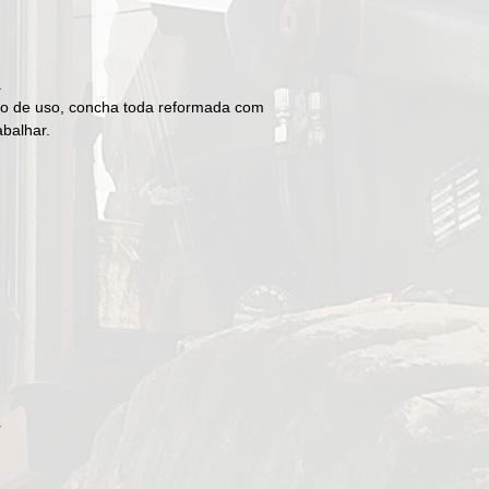
.
do de uso, concha toda reformada com
abalhar.
r