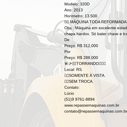
Modelo: 320D
Ano: 2013
Horímetro: 13.500
👉🏻 MÁQUINA TODA REFORMADA
Obs.: Máquina em excelente esta
chapa hardox. Só bater chave e tr
De
Preço: R$ 312,000
Por
Preço: R$ 288,000
🚨👉🏻TORRANDO👈🏻🚨
Local: RS.
👉🏻SOMENTE À VISTA.
👉🏻SEM TROCA.
Contato:
Lúcio
(51)9 9761-8894
www.repassemaquinas.com.br
contato@repassemaquinas.com.b