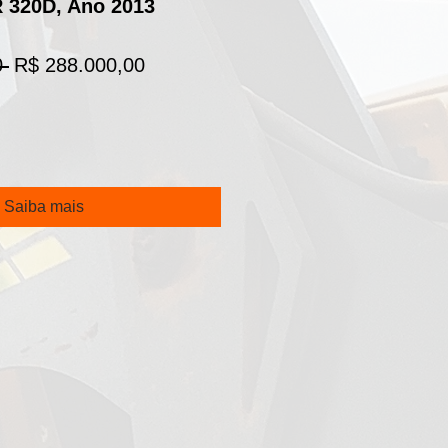
320D, Ano 2013
Preço
Preço
 
R$ 288.000,00
normal
promocional
Saiba mais