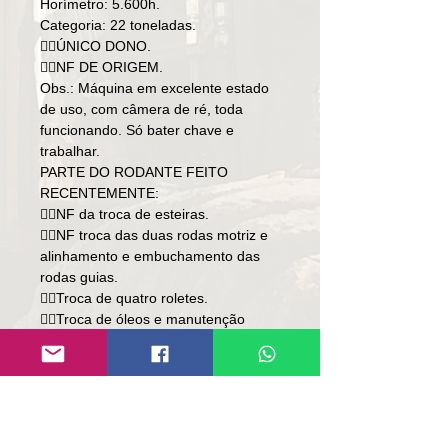
Horímetro: 5.600h.
Categoria: 22 toneladas.
👉🏻ÚNICO DONO.
👉🏻NF DE ORIGEM.
Obs.: Máquina em excelente estado
de uso, com câmera de ré, toda
funcionando. Só bater chave e
trabalhar.
PARTE DO RODANTE FEITO
RECENTEMENTE:
👉🏻NF da troca de esteiras.
👉🏻NF troca das duas rodas motriz e
alinhamento e embuchamento das
rodas guias.
👉🏻Troca de quatro roletes.
👉🏻Troca de óleos e manutenção
preventiva sempre feito dentro do
período.
Preço: R$ 598,000
Local: SC/RS.
👉🏻SOMENTE À VISTA.
(analisamos parte do pagamento por