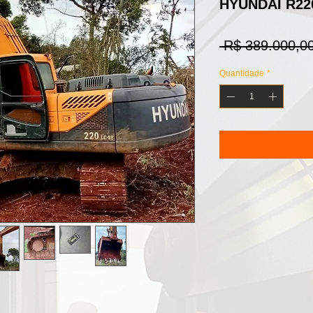
HYUNDAI R220
 R$ 389.000,00
Quantidade
*