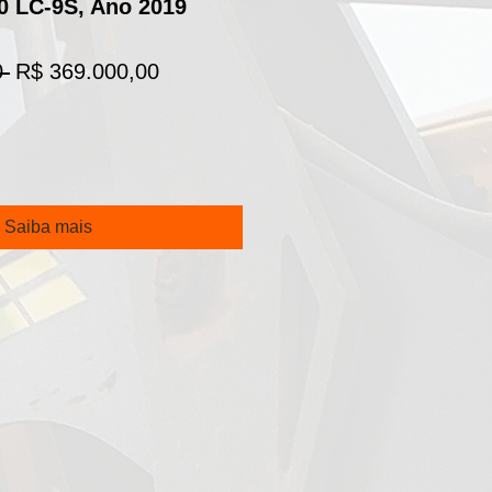
 LC-9S, Ano 2019
Preço
Preço
 
R$ 369.000,00
normal
promocional
Saiba mais