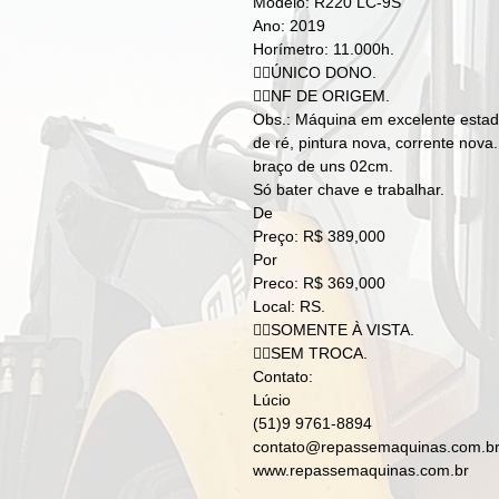
Modelo: R220 LC-9S
Ano: 2019
Horímetro: 11.000h.
👉🏻ÚNICO DONO.
👉🏻NF DE ORIGEM.
Obs.: Máquina em excelente estad
de ré, pintura nova, corrente nova
braço de uns 02cm.
Só bater chave e trabalhar.
De
Preço: R$ 389,000
Por
Preco: R$ 369,000
Local: RS.
👉🏻SOMENTE À VISTA.
👉🏻SEM TROCA.
Contato:
Lúcio
(51)9 9761-8894
contato@repassemaquinas.com.b
www.repassemaquinas.com.br