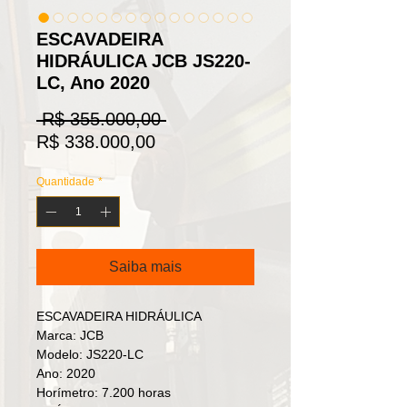
ESCAVADEIRA
HIDRÁULICA JCB JS220-
LC, Ano 2020
Preço
 R$ 355.000,00 
Preço
normal
R$ 338.000,00
promocional
Quantidade
*
Saiba mais
ESCAVADEIRA HIDRÁULICA
Marca: JCB
Modelo: JS220-LC
Ano: 2020
Horímetro: 7.200 horas