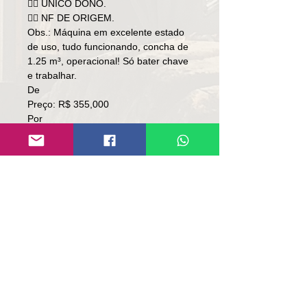
👉🏻 ÚNICO DONO.
👉🏻 NF DE ORIGEM.
Obs.: Máquina em excelente estado
de uso, tudo funcionando, concha de
1.25 m³, operacional! Só bater chave
e trabalhar.
De
Preço: R$ 355,000
Por
Preço: R$ 338,000
Local: RS.
👉🏻 SOMENTE À VISTA.
👉🏻 SEM TROCA.
Contato:
Lúcio
(51)9 9761-8894
contato@repassemaquinas.com.br
www.repassemaquinas.com.br