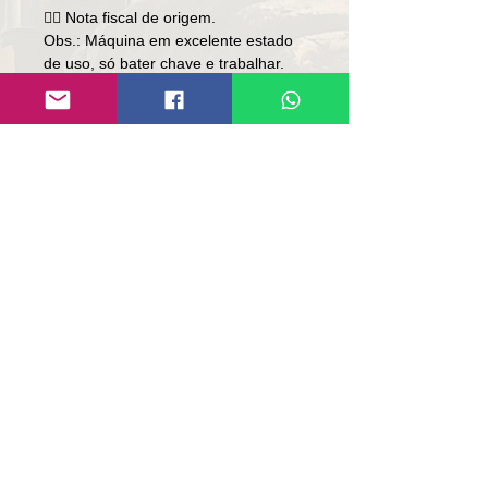
👉🏼 Nota fiscal de origem.
Obs.: Máquina em excelente estado
de uso, só bater chave e trabalhar.
Valor: R$ 497,000
Local: RS.
Contato
Lúcio
(51)9 9761-8894
contato@repassemaquinas.com.br
www.repassemaquinas.com.br
Contato de E-mail:
contato@repassemaquinas.com
.br