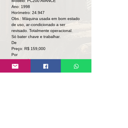
Modelo: PC200 AVANCE
Ano: 1998
Horímetro: 24.947
Obs.: Máquina usada em bom estado
de uso, ar-condicionado a ser
revisado. Totalmente operacional.
Só bater chave e trabalhar.
De
Preço: R$ 159,000
Por
Preço: R$ 119,000
🚨TORRANDO🚨
Local: SC/RS.
👉🏼SEM TROCA.
👉🏼SOMENTE À VISTA.
Contato:
Lúcio
(51)9 9761-8894
contato@repassemaquinas.com.br
www.repassemaquinas.com.br