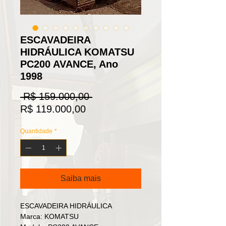
ESCAVADEIRA
HIDRÁULICA KOMATSU
PC200 AVANCE, Ano
1998
Preço
 R$ 159.000,00 
Preço
normal
R$ 119.000,00
promocional
Quantidade
*
Saiba mais
ESCAVADEIRA HIDRÁULICA
Marca: KOMATSU