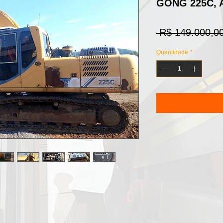
GONG 225C, 
 R$ 149.000,00
Quantidade
*