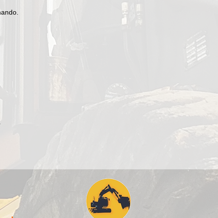
hando.
r