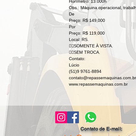
Horímetro: 13.000h
Obs.: Máquina operacional, trabal
De
Preço: R$ 149,000
Por
Preço: R$ 119,000
Local: RS.
👉🏻SOMENTE À VISTA.
👉🏻SEM TROCA.
Contato:
Lúcio
(51)9 9761-8894
contato@repassemaquinas.com.b
www.repassemaquinas.com.br
Contato de E-mail: