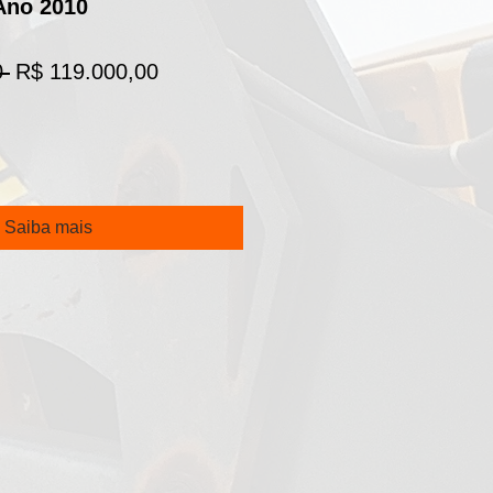
Ano 2010
Preço
Preço
 
R$ 119.000,00
normal
promocional
Saiba mais