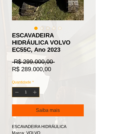
ESCAVADEIRA
HIDRÁULICA VOLVO
EC55C, Ano 2023
Preço
 R$ 299.000,00 
Preço
normal
R$ 289.000,00
promocional
Quantidade
*
Saiba mais
ESCAVADEIRA HIDRÁULICA
Marca: VOLVO