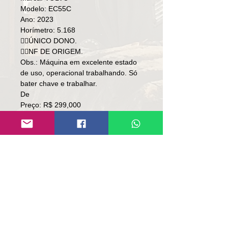
Modelo: EC55C
Ano: 2023
Horímetro: 5.168
👉🏻ÚNICO DONO.
👉🏻NF DE ORIGEM.
Obs.: Máquina em excelente estado
de uso, operacional trabalhando. Só
bater chave e trabalhar.
De
Preço: R$ 299,000
Por
Preço: R$ 289,000
Local: SC
👉🏻 SOMENTE À VISTA.
👉🏻 SEM TROCA.
Contato:
Lúcio
(51)9 9761-8894
contato@repassemaquinas.com.br
www.repassemaquinas.com.br