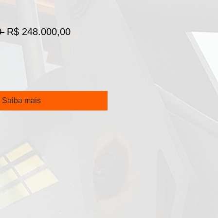
Preço
Preço
 
R$ 248.000,00
normal
promocional
Saiba mais