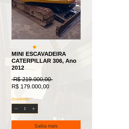
MINI ESCAVADEIRA
CATERPILLAR 306, Ano
2012
Preço
 R$ 219.000,00 
Preço
normal
R$ 179.000,00
promocional
Quantidade
*
Saiba mais