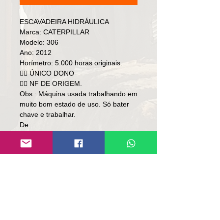
ESCAVADEIRA HIDRÁULICA
Marca: CATERPILLAR
Modelo: 306
Ano: 2012
Horímetro: 5.000 horas originais.
👉🏻 ÚNICO DONO
👉🏻 NF DE ORIGEM.
Obs.: Máquina usada trabalhando em
muito bom estado de uso. Só bater
chave e trabalhar.
De
Preço: R$ 219,000
Por
Preço: R$ 179,000
Local: RS.
👉🏻 SOMENTE À VISTA.
👉🏻 SEM TROCA.
Contato:
Lúcio
(51)9 9761-8894