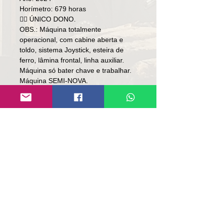
Horímetro: 679 horas
👉🏻 ÚNICO DONO.
OBS.: Máquina totalmente
operacional, com cabine aberta e
toldo, sistema Joystick, esteira de
ferro, lâmina frontal, linha auxiliar.
Máquina só bater chave e trabalhar.
Máquina SEMI-NOVA.
Preço: R$ 198,000
Local: RS
👉🏻 SOMENTE À VISTA.
👉🏻 SEM TROCA.
Contato:
Lúcio
(51)9 9761-8894
contato@repassemaquinas.com.br
www.repassemaquinas.com.br