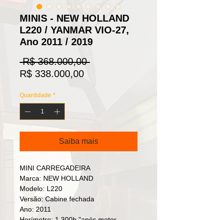
MINIS - NEW HOLLAND
L220 / YANMAR VIO-27,
Ano 2011 / 2019
Preço
 R$ 368.000,00 
Preço
normal
R$ 338.000,00
promocional
Quantidade
*
Saiba mais
MINI CARREGADEIRA
Marca: NEW HOLLAND
Modelo: L220
Versão: Cabine fechada
Ano: 2011
Horímetro: 1.300h."após motor