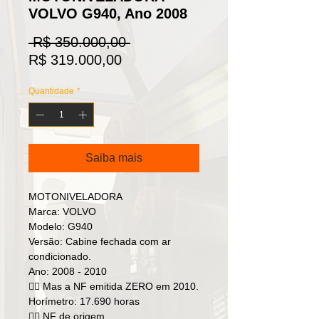
VOLVO G940, Ano 2008
Preço
 R$ 350.000,00 
Preço
normal
R$ 319.000,00
promocional
Quantidade
*
Saiba mais
MOTONIVELADORA
Marca: VOLVO
Modelo: G940
Versão: Cabine fechada com ar
condicionado.
Ano: 2008 - 2010
👉🏻 Mas a NF emitida ZERO em 2010.
Horímetro: 17.690 horas
👉🏻 NF de origem.