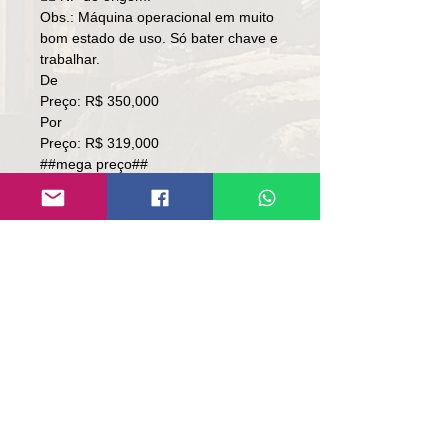
Obs.: Máquina operacional em muito
bom estado de uso. Só bater chave e
trabalhar.
De
Preço: R$ 350,000
Por
Preço: R$ 319,000
##mega preço##
##negócio de ocasião##
Local: RS
👉🏻SOMENTE À VISTA.
👉🏻SEM TROCA.
Contato:
Lúcio
(51)9 9761-8894
contato@repassemaquinas.com.br
www.repassemaquinas.com.br