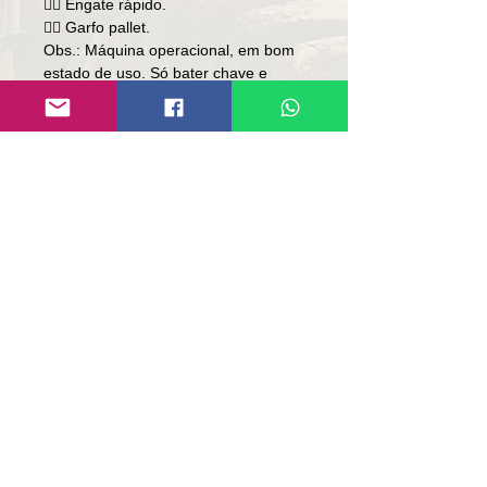
👉🏻 Engate rápido.

👉🏻 Garfo pallet.

Obs.: Máquina operacional, em bom 
estado de uso. Só bater chave e 
trabalhar.

Preço: R$ 369,000

Local: RS

Contato

Lúcio

(51)9 9761-8894
Contato de E-mail:
contato@repassemaquinas.com
.br