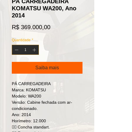
PÁ CARREGADEIRA
KOMATSU WA200, Ano
2014
Preço
R$ 369.000,00
Quantidade
*
Saiba mais
PÁ CARREGADEIRA

Marca: KOMATSU 

Modelo: WA200

Versão: Cabine fechada com ar-
condicionado.

Ano: 2014

Horímetro: 12.000

👉🏻 Concha standart.
