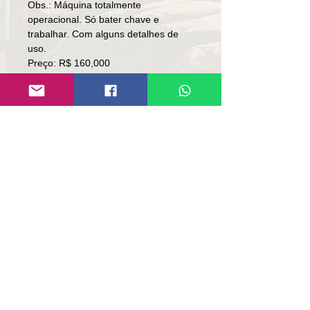
Obs.: Máquina totalmente
operacional. Só bater chave e
trabalhar. Com alguns detalhes de
uso.
Preço: R$ 160,000
Local: RS.
👉🏻 SEM TROCA.
👉🏼 SOMENTE À VISTA.
Contato:
Lúcio
(51)9 9761-8894
contato@repassemaquinas.com.br
www.repassemaquinas.com.br
Contato de E-mail:
contato@repassemaquinas.com
.br