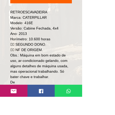
RETROESCAVADEIRA
Marca: CATERPILLAR
Modelo: 416E
Versão: Cabine Fechada, 4x4
Ano: 2013
Horímetro: 10.600 horas
👉🏻 SEGUNDO DONO.
👉🏻 NF DE ORIGEM.
Obs.: Máquina em bom estado de
uso, ar-condicionado gelando, com
alguns detalhes de máquina usada,
mas operacional trabalhando. Só
bater chave e trabalhar.
De
Preço: R$ 210,000
Por
Preço: R$ 179,000
🚨TORRANDO🚨
Local: RS.
👉🏻SOMENTE À VISTA.