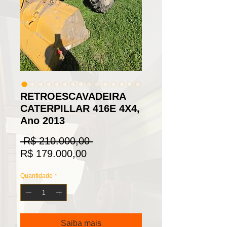
RETROESCAVADEIRA
CATERPILLAR 416E 4X4,
Ano 2013
Preço
 R$ 210.000,00 
Preço
normal
R$ 179.000,00
promocional
Quantidade
*
Saiba mais