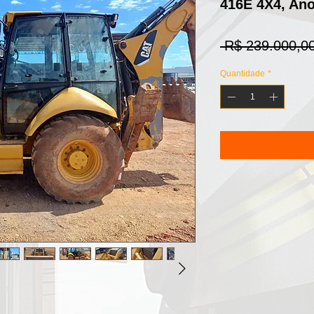
416E 4X4, An
 R$ 239.000,00
Quantidade
*