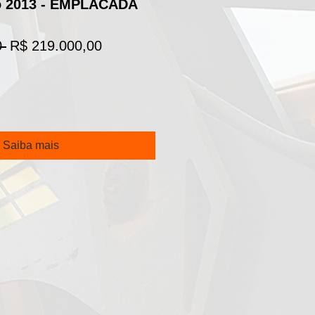
o 2013 - EMPLACADA
Preço
Preço
 
R$ 219.000,00
normal
promocional
Saiba mais