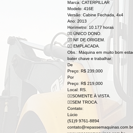
Marca: CATERPILLAR
Modelo: 416E
Versão: Cabine Fechada, 4x4
Ano: 2013
Horímetro: 10.177 horas
👉🏻 ÚNICO DONO.
👉🏻 NF DE ORIGEM.
👉🏻 EMPLACADA.
Obs.: Máquina em muito bom estad
bater chave e trabalhar.
De
Preço: R$ 239,000
Por
Preço: R$ 219,000
Local: RS.
👉🏻SOMENTE À VISTA.
👉🏻SEM TROCA.
Contato:
Lúcio
(51)9 9761-8894
contato@repassemaquinas.com.b