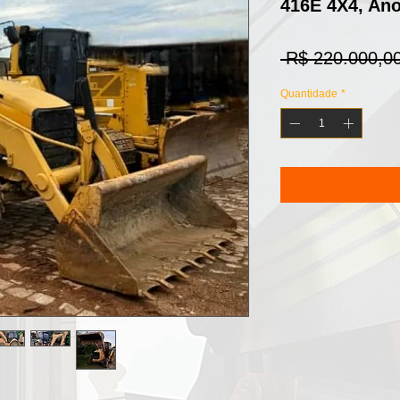
416E 4X4, An
 R$ 220.000,00
Quantidade
*