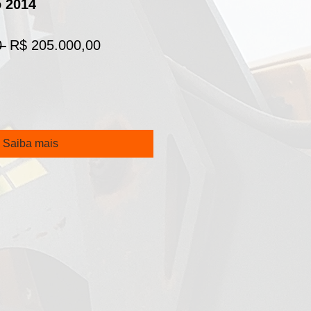
o 2014
Preço
Preço
 
R$ 205.000,00
normal
promocional
Saiba mais