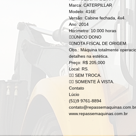
Marca: CATERPILLAR
Modelo: 416E
Versão: Cabine fechada, 4x4.
Ano: 2014
Horímetro: 10.000 horas
👉🏻ÚNICO DONO
👉🏻NOTA FISCAL DE ORIGEM.
Obs.: Máquina totalmente operacio
detalhes na estética.
Preço: R$ 205,000
Local: RS.
👉🏻 SEM TROCA.
👉🏼 SOMENTE À VISTA.
Contato
Lúcio
(51)9 9761-8894
contato@repassemaquinas.com.b
www.repassemaquinas.com.br