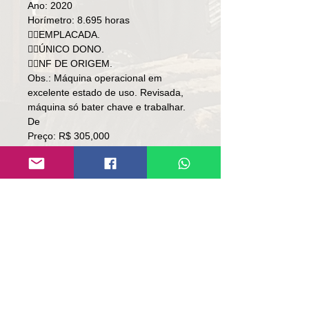
Ano: 2020
Horímetro: 8.695 horas
👉🏻EMPLACADA.
👉🏻ÚNICO DONO.
👉🏻NF DE ORIGEM.
Obs.: Máquina operacional em
excelente estado de uso. Revisada,
máquina só bater chave e trabalhar.
De
Preço: R$ 305,000
Por
Preço: R$ 295,000
Local: RS.
👉🏻 SOMENTE À VISTA.
👉🏻 SEM TROCA.
Contato:
Lúcio
(51)9 9761-8894
contato@repassemaquinas.com.br
www.repassemaquinas.com.br