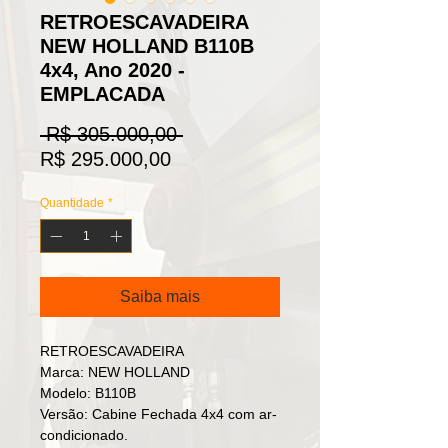
RETROESCAVADEIRA
NEW HOLLAND B110B
4x4, Ano 2020 -
EMPLACADA
Preço
 R$ 305.000,00 
Preço
normal
R$ 295.000,00
promocional
Quantidade
*
Saiba mais
RETROESCAVADEIRA
Marca: NEW HOLLAND
Modelo: B110B
Versão: Cabine Fechada 4x4 com ar-
condicionado.