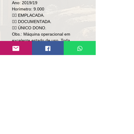
Ano: 2019/19
Horímetro: 9.000
👉🏻 EMPLACADA.
👉🏻 DOCUMENTADA.
👉🏻 ÚNICO DONO.
Obs.: Máquina operacional em
excelente estado de uso. Toda
revisada. Só bater chave e trabalhar.
Preço: R$ 238,000
Local: RS.
Contato:
Lúcio
(51)9 9761-8894
contato@repassemaquinas.com.br
www.repassemaquinas.com.br
Contato de E-mail: