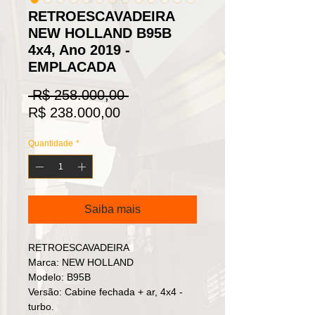
RETROESCAVADEIRA
NEW HOLLAND B95B
4x4, Ano 2019 -
EMPLACADA
Preço
 R$ 258.000,00 
Preço
normal
R$ 238.000,00
promocional
Quantidade
*
Saiba mais
RETROESCAVADEIRA
Marca: NEW HOLLAND
Modelo: B95B
Versão: Cabine fechada + ar, 4x4 -
turbo.