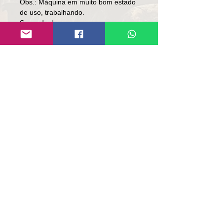
Obs.: Máquina em muito bom estado 
de uso, trabalhando.

Segundo dono.

Valor: R$ 212,000

Local: RS.

Contato

Lúcio

(51)9 9761-8894
Contato de E-mail:
contato@repassemaquinas.com
.br