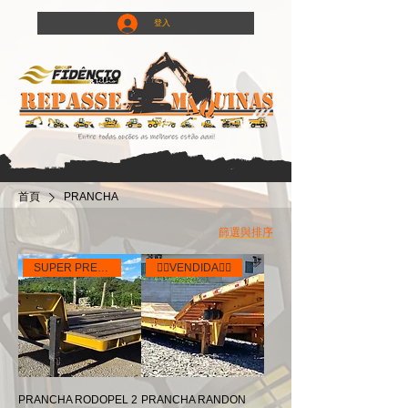
登入
首頁
PRANCHA
篩選與排序
SUPER PREÇO
👉🏻VENDIDA👈🏻
PRANCHA RODOPEL 2
PRANCHA RANDON