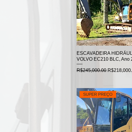
ESCAVADEIRA HIDRÁUL
VOLVO EC210 BLC, Ano 
Regular Price
Sale Price
R$245,000.00
R$218,000
SUPER PREÇO