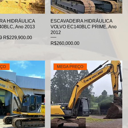
RA HIDRÁULICA
ESCAVADEIRA HIDRÁULICA
0BLC, Ano 2013
VOLVO EC140BLC PRIME, Ano
2012
e
Sale Price
0
R$229,900.00
Price
R$260,000.00
EÇO
MEGA PREÇO