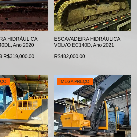
RA HIDRÁULICA
ESCAVADEIRA HIDRÁULICA
0DL, Ano 2020
VOLVO EC140D, Ano 2021
e
Sale Price
Price
0
R$319,000.00
R$482,000.00
EÇO
MEGA PREÇO