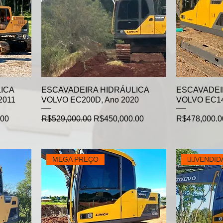
ICA
ESCAVADEIRA HIDRÁULICA
ESCAVADEI
2011
VOLVO EC200D, Ano 2020
VOLVO EC14
Regular Price
Sale Price
Price
.00
R$529,000.00
R$450,000.00
R$478,000.0
MEGA PREÇO
👉🏻VENDIDA