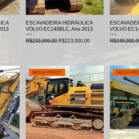
ICA
ESCAVADEIRA HIDRÁULICA
ESCAVADEI
2013
VOLVO EC140BLC, Ano 2013
VOLVO EC14
Regular Price
Sale Price
Regular Pric
R$233,000.00
R$213,000.00
R$249,900.0
MEGA PREÇO
MEGA PR