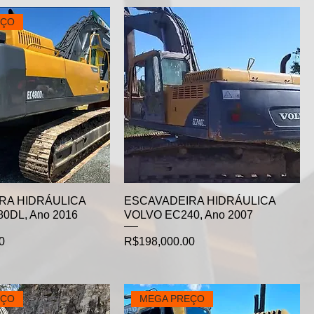
EÇO
RA HIDRÁULICA
ESCAVADEIRA HIDRÁULICA
0DL, Ano 2016
VOLVO EC240, Ano 2007
Price
0
R$198,000.00
EÇO
MEGA PREÇO