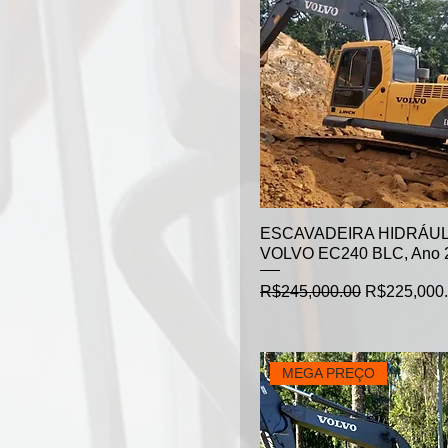
ESCAVADEIRA HIDRÁUL
VOLVO EC240 BLC, Ano 
Regular Price
Sale Price
R$245,000.00
R$225,000
MEGA PREÇO