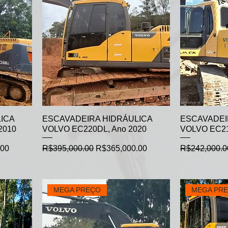
ICA
ESCAVADEIRA HIDRÁULICA
ESCAVADEI
2010
VOLVO EC220DL, Ano 2020
VOLVO EC21
Regular Price
Sale Price
Regular Pric
.00
R$395,000.00
R$365,000.00
R$242,000.0
MEGA PREÇO
MEGA PR