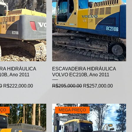
RA HIDRÁULICA
ESCAVADEIRA HIDRÁULICA
0B, Ano 2011
VOLVO EC210B, Ano 2011
e
Sale Price
Regular Price
Sale Price
0
R$222,000.00
R$295,000.00
R$257,000.00
EÇO
MEGA PREÇO