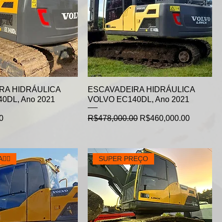
RA HIDRÁULICA
ESCAVADEIRA HIDRÁULICA
0DL, Ano 2021
VOLVO EC140DL, Ano 2021
Regular Price
Sale Price
0
R$478,000.00
R$460,000.00
👈🏻
SUPER PREÇO