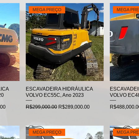
MEGA PREÇO
MEGA PR
ICA
ESCAVADEIRA HIDRÁULICA
ESCAVADEI
20
VOLVO EC55C, Ano 2023
VOLVO EC48
Regular Price
Sale Price
Price
.00
R$299,000.00
R$289,000.00
R$488,000.0
MEGA PREÇO
MEGA PR