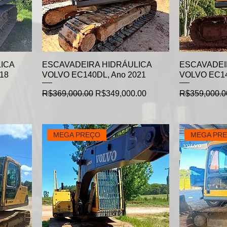
ICA
ESCAVADEIRA HIDRÁULICA
ESCAVADEI
18
VOLVO EC140DL, Ano 2021
VOLVO EC14
Regular Price
Sale Price
Regular Pric
R$369,000.00
R$349,000.00
R$359,000.0
MEGA PREÇO
MEGA PR