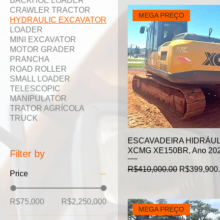
BACKHOE LOADER
CRAWLER TRACTOR
MEGA PREÇO
HYDRAULIC EXCAVATOR
LOADER
MINI EXCAVATOR
MOTOR GRADER
PRANCHA
ROAD ROLLER
SMALL LOADER
TELESCOPIC
MANIPULATOR
TRATOR AGRÍCOLA
TRUCK
ESCAVADEIRA HIDRÁUL
XCMG XE150BR, Ano 20
Filter by
Regular Price
Sale Price
R$410,000.00
R$399,900
Price
R$75,000
R$2,250,000
MEGA PREÇO