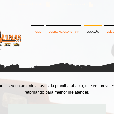
Política de Privacidade
Termos e Condições
HOME
QUERO ME CADASTRAR
LOCAÇÃO
VEÍC
 aqui seu orçamento
através da planilha abaixo,
que em breve e
retornando para melhor lhe atender.