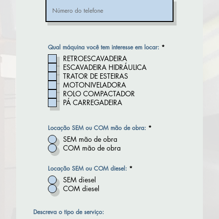
R
Qual máquina você tem interesse em locar:
*
e
RETROESCAVADEIRA
q
u
ESCAVADEIRA HIDRÁULICA
i
TRATOR DE ESTEIRAS
r
e
MOTONIVELADORA
d
ROLO COMPACTADOR
PÁ CARREGADEIRA
Locação SEM ou COM mão de obra:
*
SEM mão de obra
COM mão de obra
Locação SEM ou COM diesel:
*
SEM diesel
COM diesel
Descreva o tipo de serviço: