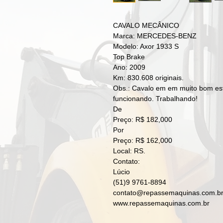
CAVALO MECÂNICO
Marca: MERCEDES-BENZ
Modelo: Axor 1933 S
Top Brake
Ano: 2009
Km: 830.608 originais.
Obs.: Cavalo em em muito bom est
funcionando. Trabalhando!
De
Preço: R$ 182,000
Por
Preço: R$ 162,000
Local: RS.
Contato:
Lúcio
(51)9 9761-8894
contato@repassemaquinas.com.b
www.repassemaquinas.com.br