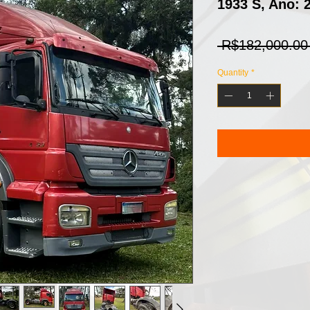
1933 S, Ano: 
 R$182,000.00
Quantity
*