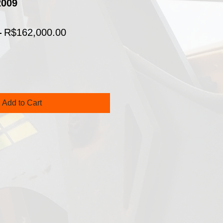
2009
Regular
Sale
 
R$162,000.00
Price
Price
Add to Cart