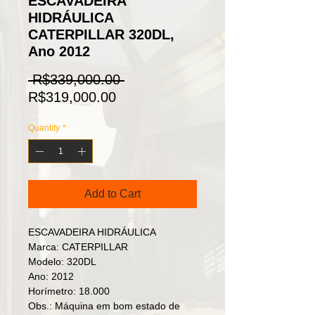
ESCAVADEIRA
HIDRÁULICA
CATERPILLAR 320DL,
Ano 2012
Regular
 R$339,000.00 
Sale
Price
R$319,000.00
Price
Quantity
*
Add to Cart
ESCAVADEIRA HIDRÁULICA
Marca: CATERPILLAR
Modelo: 320DL
Ano: 2012
Horímetro: 18.000
Obs.: Máquina em bom estado de