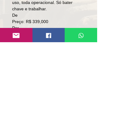
uso, toda operacional. Só bater
chave e trabalhar.
De
Preço: R$ 339,000
Por
Preço: R$ 319,000
Local: RS.
Contato:
Lúcio
(51)9 9761-8894
www.repassemaquinas.com.br
contato@repassemaquinas.com.br
Email contact:
contato@repassemaquinas.com
.br