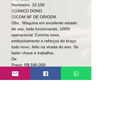
Horímetro: 10.100
👉🏻ÚNICO DONO.
👉🏻COM NF DE ORIGEM.
Obs.: Máquina em excelente estado
de uso, toda funcionando, 100%
operacional. Concha nova,
embuchamento e reforços do braço
tudo novo, feito na virada do ano. Só
bater chave e trabalhar.
De
Preço: R$ 590,000
Por
Preço: R$ 579,000
Local: SC
👉🏻SOMENTE À VISTA.
👉🏻SEM TROCA.
Contato:
Lúcio
(51)9 9761-8894
contato@repassemaquinas.com.br
www.repassemaquinas.com.br