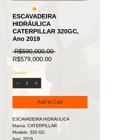
ESCAVADEIRA
HIDRÁULICA
CATERPILLAR 320GC,
Ano 2019
Regular
 R$590,000.00 
Sale
Price
R$579,000.00
Price
Quantity
*
Add to Cart
ESCAVADEIRA HIDRÁULICA
Marca: CATERPILLAR
Modelo: 320 GC
Ano: 2019