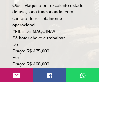
Obs.: Máquina em excelente estado
de uso, toda funcionando, com
câmera de ré, totalmente
operacional.
#FILÉ DE MÁQUINA#
Só bater chave e trabalhar.
De
Preço: R$ 475,000
Por
Preço: R$ 468,000
👇🏻🚨TORRANDO🚨👇🏻
NEGÓCIO DE OCASIÃO
Local: RS
👉🏻SOMENTE À VISTA.
👉🏻SEM TROCA.
Contato:
Lúcio
(51)9 9761-8894
contato@repassemaquinas.com.br
www.repassemaquinas.com.br