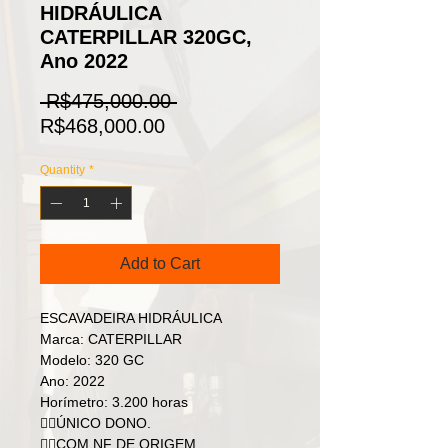
HIDRÁULICA
CATERPILLAR 320GC,
Ano 2022
Regular
 R$475,000.00 
Sale
Price
R$468,000.00
Price
Quantity
*
Add to Cart
ESCAVADEIRA HIDRÁULICA
Marca: CATERPILLAR
Modelo: 320 GC
Ano: 2022
Horímetro: 3.200 horas
👉🏻ÚNICO DONO.
👉🏻COM NF DE ORIGEM.