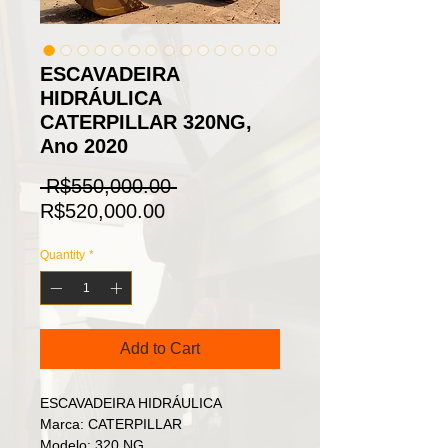
ESCAVADEIRA
HIDRÁULICA
CATERPILLAR 320NG,
Ano 2020
Regular
 R$550,000.00 
Sale
Price
R$520,000.00
Price
Quantity
*
Add to Cart
ESCAVADEIRA HIDRÁULICA
Marca: CATERPILLAR
Modelo: 320 NG