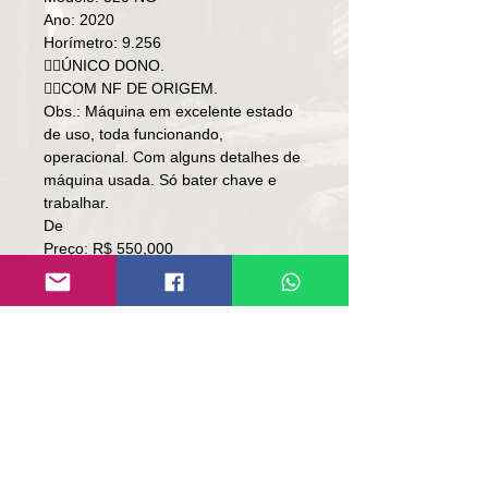
Ano: 2020
Horímetro: 9.256
👉🏻ÚNICO DONO.
👉🏻COM NF DE ORIGEM.
Obs.: Máquina em excelente estado
de uso, toda funcionando,
operacional. Com alguns detalhes de
máquina usada. Só bater chave e
trabalhar.
De
Preço: R$ 550,000
Por
Preço: R$ 520,000
Local: RS
👉🏻SOMENTE À VISTA.
👉🏻SEM TROCA.
Contato:
Lúcio
(51)9 9761-8894
contato@repassemaquinas.com.br
www.repassemaquinas.com.br