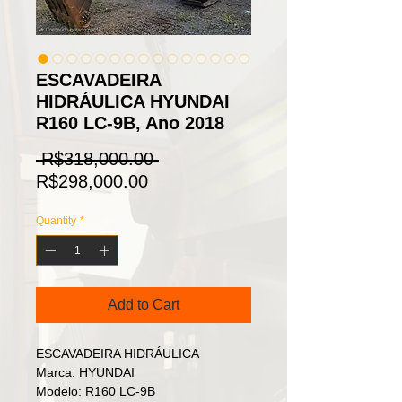
ESCAVADEIRA
HIDRÁULICA HYUNDAI
R160 LC-9B, Ano 2018
Regular
 R$318,000.00 
Sale
Price
R$298,000.00
Price
Quantity
*
Add to Cart
ESCAVADEIRA HIDRÁULICA
Marca: HYUNDAI
Modelo: R160 LC-9B