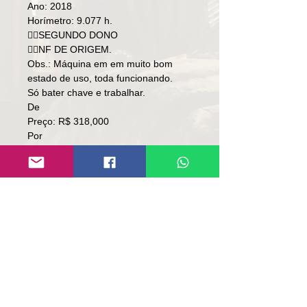
Ano: 2018
Horímetro: 9.077 h.
👉🏻SEGUNDO DONO
👉🏻NF DE ORIGEM.
Obs.: Máquina em em muito bom
estado de uso, toda funcionando.
Só bater chave e trabalhar.
De
Preço: R$ 318,000
Por
Preço: R$ 298,000
🚨TORRANDO🚨
Local: RS.
👉🏻SEM TROCA.
👉🏻SOMENTE À VISTA.
Contato:
Lúcio
(51)9 9761-8894
contato@repassemaquinas.com.br
www.repassemaquinas.com.br