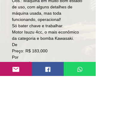
Obs.: Máquina em muito bom estado
de uso, com alguns detalhes de
máquina usada, mas toda
funcionando, operacional!
Só bater chave e trabalhar.
Motor Isuzu 4cc, o mais econômico
da categoria e bomba Kawasaki.
De
Preço: R$ 183,000
Por
Preço: R$ 148,000
🚨MEGA PREÇO🚨
Local: RS.
👉🏻 SOMENTE À VISTA.
👉🏻 SEM TROCA.
Contato:
Lúcio
(51)9 9761-8894
contato@repassemaquinas.com.br
www.repassemaquinas.com.br