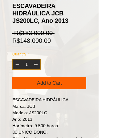
ESCAVADEIRA
HIDRÁULICA JCB
JS200LC, Ano 2013
Regular
 R$183,000.00 
Sale
Price
R$148,000.00
Price
Quantity
*
Add to Cart
ESCAVADEIRA HIDRÁULICA
Marca: JCB
Modelo: JS200LC
Ano: 2013
Horímetro: 9.500 horas
👉🏻 ÚNICO DONO.