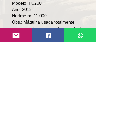
Modelo: PC200
Ano: 2013
Horímetro: 11.000
Obs.: Máquina usada totalmente
operacional, com ar, material rodante
meia vida, máquina em bom estado
de uso. Só bater chave e trabalhar.
Preço: R$ 378,000
Local: RS.
Contato
Lúcio
(51)9 9761-8894
Email contact:
contato@repassemaquinas.com
.br