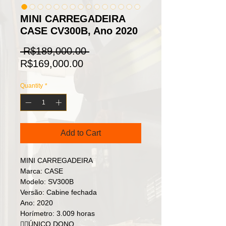
MINI CARREGADEIRA
CASE CV300B, Ano 2020
Regular
 R$189,000.00 
Sale
Price
R$169,000.00
Price
Quantity
*
Add to Cart
MINI CARREGADEIRA
Marca: CASE
Modelo: SV300B
Versão: Cabine fechada
Ano: 2020
Horímetro: 3.009 horas
👉🏻ÚNICO DONO