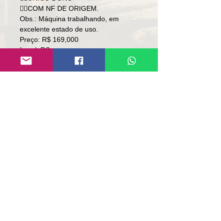
👉🏻COM NF DE ORIGEM.
Obs.: Máquina trabalhando, em
excelente estado de uso.
Preço: R$ 169,000
Local: RS.
👉🏻 SOMENTE À VISTA.
👉🏻 SEM TROCA.
Contato
Lúcio
(51)9 9761-8894
contato@repassemaquinas.com.br
www.repassemaquinas.com.br
Email contact:
contato@repassemaquinas.com
.br