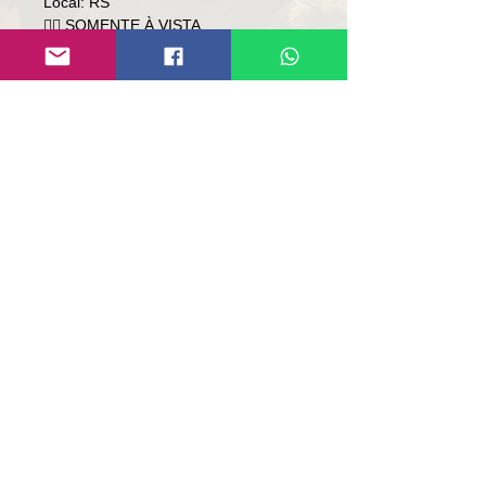
Local: RS
👉🏻 SOMENTE À VISTA.
👉🏻 SEM TROCA.
Contato:
Lúcio
(51)9 9761-8894
contato@repassemaquinas.com.br
www.repassemaquinas.com.br
Email contact:
contato@repassemaquinas.com
.br