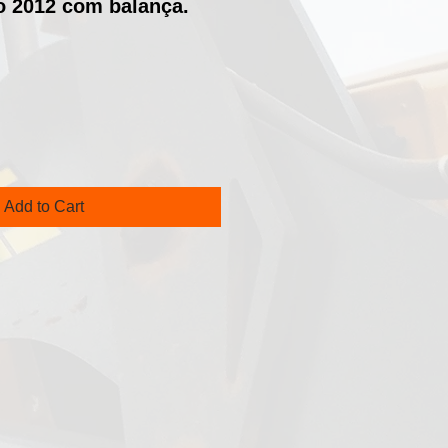
o 2012 com balança.
rice
Add to Cart