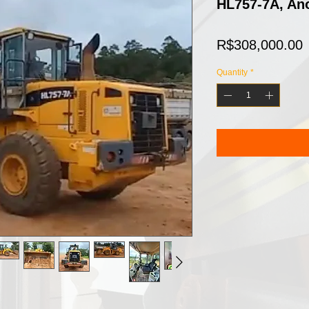
HL757-7A, An
P
R$308,000.00
Quantity
*