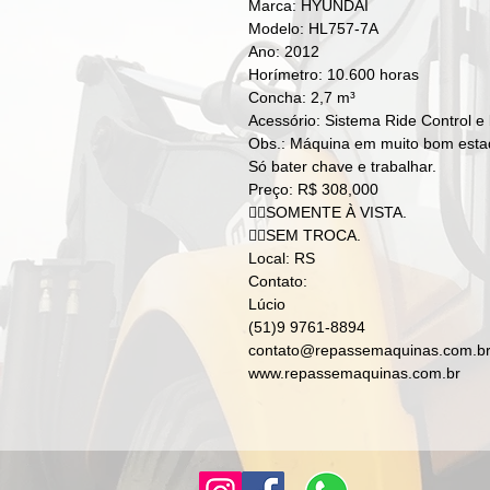
Marca: HYUNDAI
Modelo: HL757-7A
Ano: 2012
Horímetro: 10.600 horas
Concha: 2,7 m³
Acessório: Sistema Ride Control e
Obs.: Máquina em muito bom estad
Só bater chave e trabalhar.
Preço: R$ 308,000
👉🏻SOMENTE À VISTA.
👉🏼SEM TROCA.
Local: RS
Contato:
Lúcio
(51)9 9761-8894
contato@repassemaquinas.com.b
www.repassemaquinas.com.br