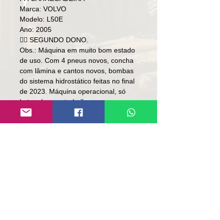
Marca: VOLVO
Modelo: L50E
Ano: 2005
👉🏼 SEGUNDO DONO.
Obs.: Máquina em muito bom estado
de uso. Com 4 pneus novos, concha
com lâmina e cantos novos, bombas
do sistema hidrostático feitas no final
de 2023. Máquina operacional, só
bater chave e trabalhar.
Preço: R$ 190,000
Local: SC
👉🏻SEM TROCA.
👉🏻SOMENTE À VISTA.
Contato:
Lúcio
(51)9 9761-8894
contato@repassemaquinas.com.br
www.repassemaquinas.com.br