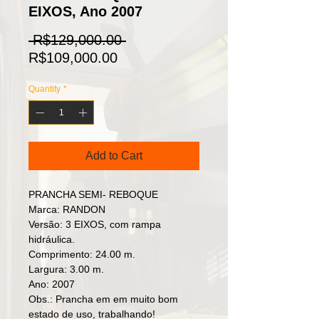
EIXOS, Ano 2007
Regular
 R$129,000.00 
Sale
Price
R$109,000.00
Price
Quantity
*
Add to Cart
PRANCHA SEMI- REBOQUE
Marca: RANDON
Versão: 3 EIXOS, com rampa
hidráulica.
Comprimento: 24.00 m.
Largura: 3.00 m.
Ano: 2007
Obs.: Prancha em em muito bom
estado de uso, trabalhando!