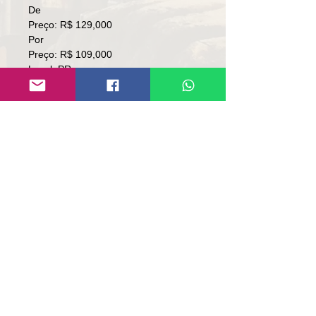
De
Preço: R$ 129,000
Por
Preço: R$ 109,000
Local: PR
👉🏻SOMENTE À VISTA.
👉🏻SEM TROCA.
Contato:
Lúcio
(51)9 9761-8894
contato@repassemaquinas.com.br
www.repassemaquinas.com.br
Email contact:
contato@repassemaquinas.com
.br