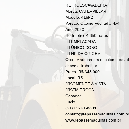
RETROESCAVADEIRA
Marca: CATERPILLAR
Modelo: 416F2
Versão: Cabine Fechada, 4x4
Ano: 2020
Horímetro: 4.350 horas
👉🏻 EMPLACADA.
👉🏻 ÚNICO DONO.
👉🏻 NF DE ORIGEM.
Obs.: Máquina em excelente estado
chave e trabalhar.
Preço: R$ 348,000
Local: RS.
👉🏻SOMENTE À VISTA.
👉🏻SEM TROCA.
Contato:
Lúcio
(51)9 9761-8894
contato@repassemaquinas.com.b
www.repassemaquinas.com.br