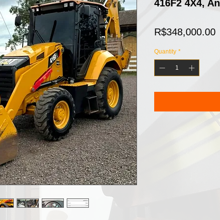
416F2 4X4, A
P
R$348,000.00
Quantity
*