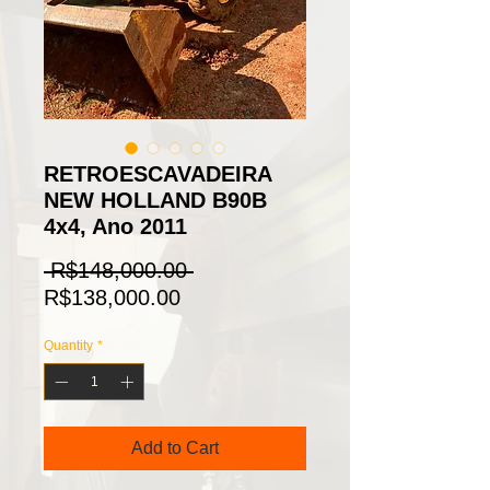
RETROESCAVADEIRA
NEW HOLLAND B90B
4x4, Ano 2011
Regular
 R$148,000.00 
Sale
Price
R$138,000.00
Price
Quantity
*
Add to Cart