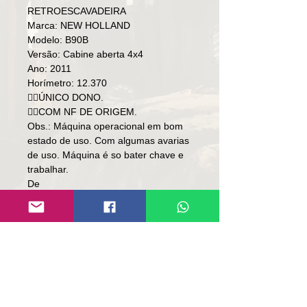
RETROESCAVADEIRA
Marca: NEW HOLLAND
Modelo: B90B
Versão: Cabine aberta 4x4
Ano: 2011
Horímetro: 12.370
👉🏻ÚNICO DONO.
👉🏻COM NF DE ORIGEM.
Obs.: Máquina operacional em bom
estado de uso. Com algumas avarias
de uso. Máquina é so bater chave e
trabalhar.
De
Preço: R$ 148,000
Por
*Preço: R$ 138,000*
Local: RS.
👉🏻 SOMENTE À VISTA.
👉🏻 SEM TROCA.
Contato:
Lúcio