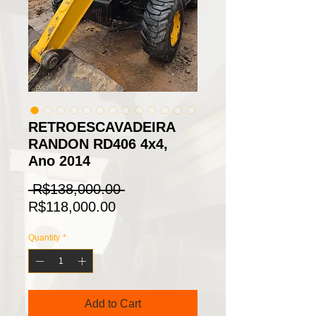
RETROESCAVADEIRA
RANDON RD406 4x4,
Ano 2014
Regular
 R$138,000.00 
Sale
Price
R$118,000.00
Price
Quantity
*
Add to Cart