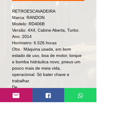
RETROESCAVADEIRA
Marca: RANDON
Modelo: RD406B
Versão: 4X4, Cabine Aberta, Turbo.
Ano: 2014
Horímetro: 6.526 horas
Obs.: Máquina usada, em bom
estado de uso, boa de motor, torque
e bomba hidráulica novo, pneus um
pouco mais de meia vida,
operacional. Só bater chave e
trabalhar.
De
Preço: R$ 138,000
Por
Preço: R$ 118,000
Local: RS
👉🏻SOMENTE À VISTA.
👉🏻SEM TROCA.
Contato: