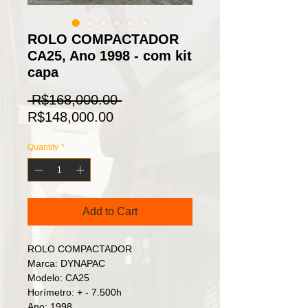
ROLO COMPACTADOR
CA25, Ano 1998 - com kit
capa
Regular
 R$168,000.00 
Sale
Price
R$148,000.00
Price
Quantity
*
Add to Cart
ROLO COMPACTADOR
Marca: DYNAPAC
Modelo: CA25
Horímetro: + - 7.500h
Ano: 1998