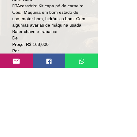
👉🏻Acessório: Kit capa pé de carneiro.
Obs.: Máquina em bom estado de
uso, motor bom, hidráulico bom. Com
algumas avarias de máquina usada.
Bater chave e trabalhar.
De
Preço: R$ 168,000
Por
Preço: R$ 148.000
Local: RS
👉🏻 SEM TROCA.
👉🏻 SOMENTE À VISTA.
Contato:
Lúcio
(51)9 9761-8894
contato@repassemaquinas.com.br
www.repassemaquinas.com.br