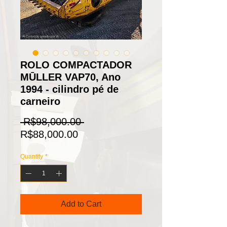
ROLO COMPACTADOR
MŪLLER VAP70, Ano
1994 - cilindro pé de
carneiro
Regular
 R$98,000.00 
Sale
Price
R$88,000.00
Price
Quantity
*
Add to Cart