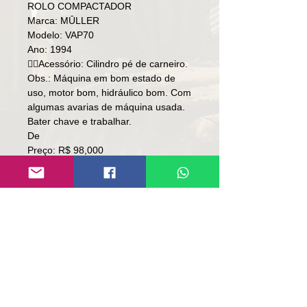
ROLO COMPACTADOR
Marca: MŪLLER
Modelo: VAP70
Ano: 1994
👉🏻Acessório: Cilindro pé de carneiro.
Obs.: Máquina em bom estado de
uso, motor bom, hidráulico bom. Com
algumas avarias de máquina usada.
Bater chave e trabalhar.
De
Preço: R$ 98,000
Por
Preço: R$ 88.000
Local: RS
👉🏻 SEM TROCA.
👉🏻 SOMENTE À VISTA.
Contato:
Lúcio
(51)9 9761-8894
contato@repassemaquinas.com.br
www.repassemaquinas.com.br