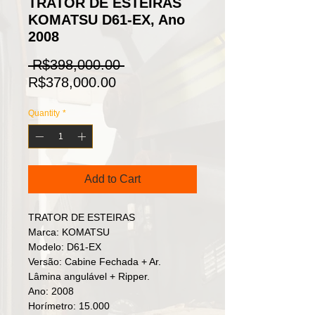
TRATOR DE ESTEIRAS
KOMATSU D61-EX, Ano
2008
Regular
 R$398,000.00 
Sale
Price
R$378,000.00
Price
Quantity
*
Add to Cart
TRATOR DE ESTEIRAS
Marca: KOMATSU
Modelo: D61-EX
Versão: Cabine Fechada + Ar.
Lâmina angulável + Ripper.
Ano: 2008
Horímetro: 15.000