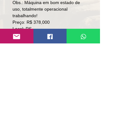
Obs.: Máquina em bom estado de
uso, totalmente operacional
trabalhando!
Preço: R$ 378,000
Local: RS.
👉🏻SOMENTE À VISTA.
👉🏻SEM TROCA.
Contato
Lúcio
(51)9 9761-8894
contato@repassemaquinas.com.br
www.repassemaquinas.com.br
Email contact:
contato@repassemaquinas.com
.br