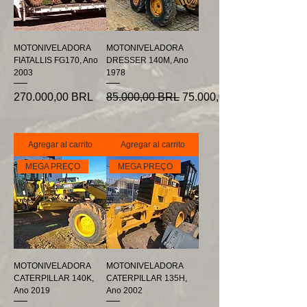
MOTONIVELADORA
MOTONIVELADORA
FIATALLIS FG170, Ano
DRESSER 140M, Ano
2003
1978
Precio
Precio
Precio de oferta
270.000,00 BRL
85.000,00 BRL
75.000,00 BRL
Agregar al carrito
Agregar al carrito
MEGA PREÇO
MEGA PREÇO
MOTONIVELADORA
MOTONIVELADORA
CATERPILLAR 140K,
CATERPILLAR 135H,
Ano 2019
Ano 2002