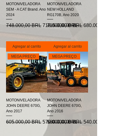
MOTONIVELADORA
MOTONIVELADORA
SEM - A CAT Brand. Ano
NEW HOLLAND
2024
RG170B, Ano 2020
Precio
Precio de oferta
Precio
Precio de oferta
748.000,00 BRL
718.000,00 BRL
715.000,00 BRL
680.000,00 BRL
Agregar al carrito
Agregar al carrito
MEGA PREÇO
MEGA PREÇO
MOTONIVELADORA
MOTONIVELADORA
JOHN DEERE 670G,
JOHN DEERE 670G,
Ano 2017
Ano 2016
Precio
Precio de oferta
Precio
Precio de oferta
605.000,00 BRL
570.000,00 BRL
580.000,00 BRL
540.000,00 BRL