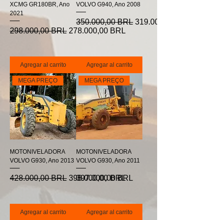
XCMG GR180BR, Ano
VOLVO G940, Ano 2008
2021
Precio
Precio de oferta
350.000,00 BRL
319.000,00 BRL
Precio
Precio de oferta
298.000,00 BRL
278.000,00 BRL
Agregar al carrito
Agregar al carrito
MEGA PREÇO
MEGA PREÇO
MOTONIVELADORA
MOTONIVELADORA
VOLVO G930, Ano 2013
VOLVO G930, Ano 2011
Precio
Precio de oferta
Precio
428.000,00 BRL
398.000,00 BRL
397.000,00 BRL
Agregar al carrito
Agregar al carrito