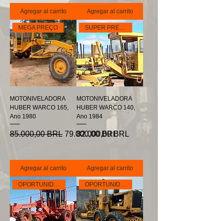
Agregar al carrito
Agregar al carrito
MEGA PREÇO
SUPER PREÇO
MOTONIVELADORA
MOTONIVELADORA
HUBER WARCO 165,
HUBER WARCO 140,
Ano 1980
Ano 1984
Precio
Precio de oferta
Precio
85.000,00 BRL
79.000,00 BRL
82.000,00 BRL
Agregar al carrito
Agregar al carrito
OPORTUNIDADE
OPORTUNIDADE